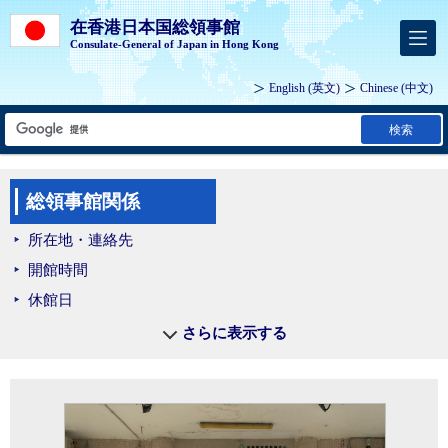
在香港日本国総領事館
Consulate-General of Japan in Hong Kong
English
(英文)
Chinese
(中文)
検索
総領事館関係
所在地・連絡先
開館時間
休館日
さらに表示する