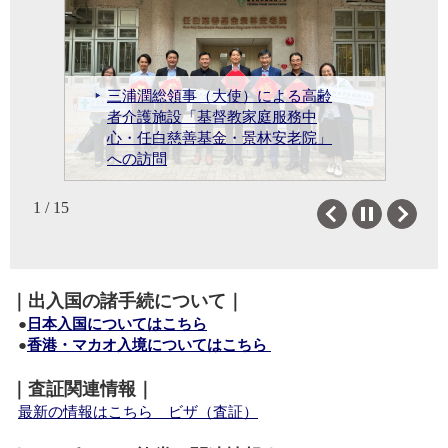
三浦潤総領事（大使）による高齢
黄家和（Prof. Wong Ka Wo,
三浦潤総領事（大使）の「グロー
者介護施設「基督教家庭服務中
三浦潤総領事（大使）による塩田
香港での大規模火災に対する高市
三浦潤総領事（大使）の「第1回日
Simon）香港レストラン業関連産業
三浦潤総領事（大使）と葉玉如
バルベイエリア経済フォーラム
心・任白慈善基金・景林安老院」
鈴木健太・秋田県知事による三浦
康一鹿児島県知事、藤本徳昭鹿児
三浦潤総領事（大使）と石橋達朗
三浦潤総領事（大使）と井戸章雄
三浦潤総領事（大使）による・福
天皇誕生日祝賀レセプションの開
内閣総理大臣のお見舞いメッセー
本・香港イノベーション・テクノ
連合会会長への
（ナンシー・イップ）香港科技大
2025」出席（東京大学・丸川知雄
三浦潤総領事（大使）と伊藤公平
2025年「日本秋祭in香港」開幕イ
への訪問
潤総領事（大使）表敬
島県副知事への表敬
九州大学総長との会談
鹿児島大学学長との会談
岡県知事への表敬
催（香港）
ジ
ロジー・フォーラム」出席
令和7年度外務大臣表彰式の開催
学学長との会談
教授及び松尾豊教授が基調講演）
慶應義塾塾長との会談
ベント
2026年（令和8年）新年賀詞交換会
1 / 15
Previous
Next
｜出入国の諸手続について｜
●
日本入国についてはこちら
●
香港・マカオ入境についてはこちら
｜査証関連情報｜
最新の情報はこちら ビザ（査証）