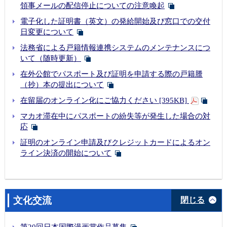
領事メールの配信停止についての注意喚起
電子化した証明書（英文）の発給開始及び窓口での交付
日変更について
法務省による戸籍情報連携システムのメンテナンスにつ
いて（随時更新）
在外公館でパスポート及び証明を申請する際の戸籍謄
（抄）本の提出について
在留届のオンライン化にご協力ください [395KB]
マカオ滞在中にパスポートの紛失等が発生した場合の対
応
証明のオンライン申請及びクレジットカードによるオン
ライン決済の開始について
文化交流
閉じる
第20回日本国際漫画賞作品募集