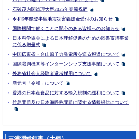
石破茂内閣総理大臣2025年春節祝辞
令和6年能登半島地震災害義援金受付のお知らせ
国際機関で働くことに関心のある皆様へのお知らせ
日本科学協会による日本理解促進のための図書寄贈事業
に係る贈呈式
中国広東省・台山原子力発電所を巡る報道について
国際裁判機関等インターンシップ支援事業について
外務省社会人経験者選考採用について
新元号「令和」について
香港の日本産食品に対する輸入規制の緩和について
竹島問題及び日本海呼称問題に関する情報提供について
三浦潤総領事（大使）