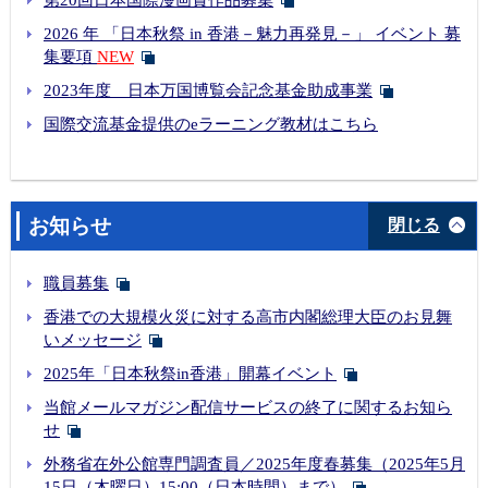
2026 年 「日本秋祭 in 香港－魅力再発見－」 イベント 募
集要項
NEW
2023年度 日本万国博覧会記念基金助成事業
国際交流基金提供のeラーニング教材はこちら
お知らせ
閉じる
職員募集
香港での大規模火災に対する高市内閣総理大臣のお見舞
いメッセージ
2025年「日本秋祭in香港」開幕イベント
当館メールマガジン配信サービスの終了に関するお知ら
せ
外務省在外公館専門調査員／2025年度春募集（2025年5月
15日（木曜日）15:00（日本時間）まで）