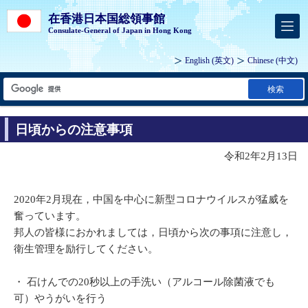
在香港日本国総領事館
Consulate-General of Japan in Hong Kong
English
(英文)
Chinese
(中文)
検索
日頃からの注意事項
令和2年2月13日
2020年2月現在，中国を中心に新型コロナウイルスが猛威を
奮っています。
邦人の皆様におかれましては，日頃から次の事項に注意し，
衛生管理を励行してください。
・ 石けんでの20秒以上の手洗い（アルコール除菌液でも
可）やうがいを行う