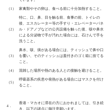
（1）
家禽類やその卵は、食べる前に十分加熱すること。
特に、口、鼻、目を触る前、食事の前、トイレの
後、エスカレーター等の手すり・エレベーターパネ
（2）
ル・ドアノブなどの公共設備を触った後、咳や鼻水
による分泌物で手が汚れた場合には、石けんで手を
洗うこと。
鼻水、咳、痰がある場合には、ティッシュで鼻や口
（3）
を覆い、そのティッシュは蓋付きのゴミ箱に捨てる
こと。
（4）
混雑した場所や熱のある人との接触を避けること。
呼吸器系の疾患や発熱がある場合にはマスクを付け
（5）
ること。
香港・マカオに滞在の方におかれましては、引き続
4．
き、以下の諸点に御注意願います。