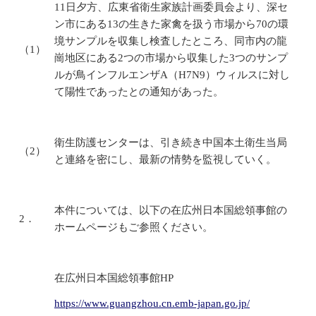
11日夕方、広東省衛生家族計画委員会より、深セ
ン市にある13の生きた家禽を扱う市場から70の環
境サンプルを収集し検査したところ、同市内の龍
（1）
崗地区にある2つの市場から収集した3つのサンプ
ルが鳥インフルエンザA（H7N9）ウィルスに対し
て陽性であったとの通知があった。
衛生防護センターは、引き続き中国本土衛生当局
（2）
と連絡を密にし、最新の情勢を監視していく。
本件については、以下の在広州日本国総領事館の
2．
ホームページもご参照ください。
在広州日本国総領事館HP
https://www.guangzhou.cn.emb-japan.go.jp/