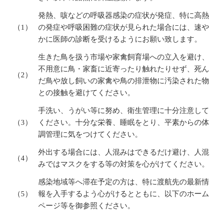
発熱、咳などの呼吸器感染の症状が発症、特に高熱
（1）
の発症や呼吸困難の症状が見られた場合には、速や
かに医師の診断を受けるようにお願い致します。
生きた鳥を扱う市場や家禽飼育場への立入を避け、
不用意に鳥・家畜に近寄ったり触れたりせず、死ん
（2）
だ鳥や放し飼いの家禽や鳥の排泄物に汚染された物
との接触を避けてください。
手洗い、うがい等に努め、衛生管理に十分注意して
（3）
ください。十分な栄養、睡眠をとり、平素からの体
調管理に気をつけてください。
外出する場合には、人混みはできるだけ避け、人混
（4）
みではマスクをする等の対策を心がけてください。
感染地域等へ滞在予定の方は、特に渡航先の最新情
（5）
報を入手するよう心がけるとともに、以下のホーム
ページ等を御参照ください。