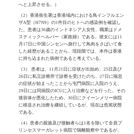
へと上昇させる。）
（2）香港衛生署は香港域内における鳥インフルエン
ザA型（H7N9）の1件目のヒトへの感染例を確認し
た。患者は36歳のインドネシア人女性、職業はドメ
スティックヘルパー（家政婦）である。彼女には11
月17日に中国シンセンへ旅行して鳥肉をさばいて食
した経歴があることから、現段階では、本件は香港
に持ち込まれた病例であると考えている。
（3） 患者は、11月21日に症状が出始め、25日及び
26日に私立診療所で診察を受けたのち、27日に喘息
の症状が始まったことから屯門病院に入院のうえ、
29日には同病院のICUに入り治療などを行った。その
後容体が悪化したため、30日にクイーンメリー病院
に移送され治療を継続しているが、現在は危篤状態
である。
（4）患者の親族及び接触者らは1名を除いて全員プ
リンセスマーガレット病院で隔離観察中であるが、