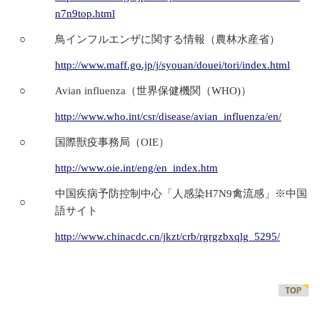
n7n9top.html
○
鳥インフルエンザに関する情報（農林水産省）
http://www.maff.go.jp/j/syouan/douei/tori/index.html
○
Avian influenza（世界保健機関（WHO)）
http://www.who.int/csr/disease/avian_influenza/en/
○
国際獣疫事務局（OIE）
http://www.oie.int/eng/en_index.htm
中国疾病予防控制中心「人感染H7N9禽流感」※中国
○
語サイト
http://www.chinacdc.cn/jkzt/crb/rgrgzbxqlg_5295/