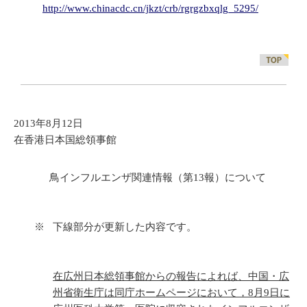
http://www.chinacdc.cn/jkzt/crb/rgrgzbxqlg_5295/
2013年8月12日
在香港日本国総領事館
鳥インフルエンザ関連情報（第13報）について
※
下線部分が更新した内容です。
在広州日本総領事館からの報告によれば、中国・広
州省衛生庁は同庁ホームページにおいて，8月9日に