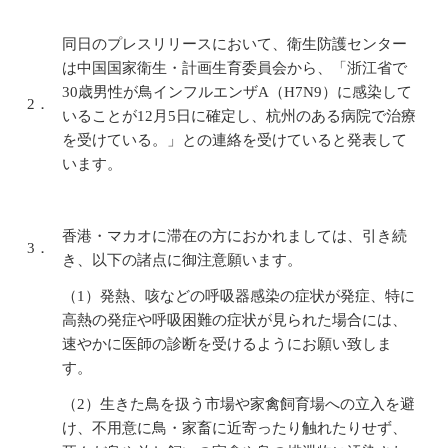
同日のプレスリリースにおいて、衛生防護センター
は中国国家衛生・計画生育委員会から、「浙江省で
30歳男性が鳥インフルエンザA（H7N9）に感染して
2．
いることが12月5日に確定し、杭州のある病院で治療
を受けている。」との連絡を受けていると発表して
います。
香港・マカオに滞在の方におかれましては、引き続
3．
き、以下の諸点に御注意願います。
（1）発熱、咳などの呼吸器感染の症状が発症、特に
高熱の発症や呼吸困難の症状が見られた場合には、
速やかに医師の診断を受けるようにお願い致しま
す。
（2）生きた鳥を扱う市場や家禽飼育場への立入を避
け、不用意に鳥・家畜に近寄ったり触れたりせず、