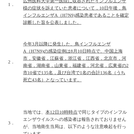
広州医科大学第一医院に収容されたインフルエンザ
1．
様の症状を訴えていた患者について，10日午後，鳥
インフルエンザA（H7N9)感染患者であることを確定
診断した旨を公表しました。
今年3月以降に発生した、鳥インフルエンザ
A（H7N9)の感染症例は8月10日時点で、中国上海
市，安徽省，江蘇省，浙江省，江西省，北京市，河
2．
南省，湖南省，山東省，福建省，河北省，広東省の2
市10省で135名，及び台湾で1名の合計136名（うち
死亡43名）となっています。
当地では、
本12日10時時点
で同じタイプのインフル
エンザウイルスへの感染者は報告されておりません
3．
が、当地衛生当局は、以下のような注意喚起を行っ
ています。