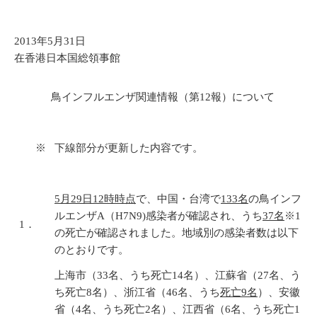
2013年5月31日
在香港日本国総領事館
鳥インフルエンザ関連情報（第12報）について
※
下線部分が更新した内容です。
5月29日12時時点
で、中国・台湾で
133名
の鳥インフ
ルエンザA（H7N9)感染者が確認され、うち
37名
※1
1．
の死亡が確認されました。地域別の感染者数は以下
のとおりです。
上海市（33名、うち死亡14名）、江蘇省（27名、う
ち死亡8名）、浙江省（46名、うち
死亡9名
）、安徽
省（4名、うち死亡2名）、江西省（6名、うち死亡1