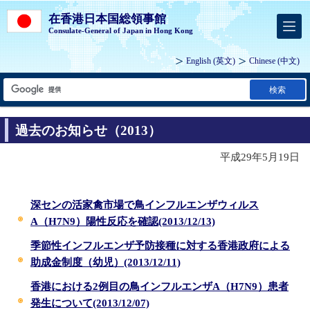
在香港日本国総領事館
Consulate-General of Japan in Hong Kong
English
(英文)
Chinese
(中文)
検索
過去のお知らせ（2013）
平成29年5月19日
深センの活家禽市場で鳥インフルエンザウィルス
A（H7N9）陽性反応を確認(2013/12/13)
季節性インフルエンザ予防接種に対する香港政府による
助成金制度（幼児）(2013/12/11)
香港における2例目の鳥インフルエンザA（H7N9）患者
発生について(2013/12/07)