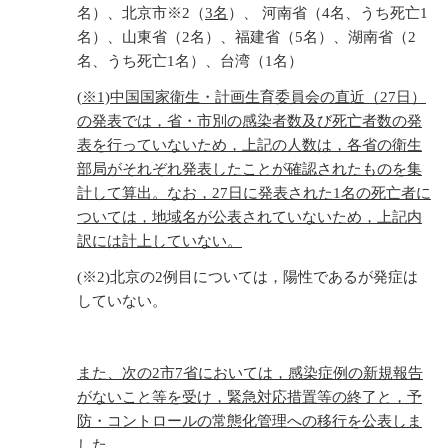
名）、北京市※2（
3名
）、 河南省（4名、うち死亡1
名）、山東省（2名）、福建省（5名）、湖南省（2
名、うち死亡1名）、台湾（1名）
(
※1)中国国家衛生・計画生育委員会の直近（27日）
の発表では，省・市別の感染者数及び死亡者数の発
表を行っていないため，上記の人数は，各省の衛生
部局がそれぞれ発表したことが確認されたものを集
計して算出。なお，27日に発表された1名の死亡者に
ついては，地域名が公表されていないため，上記内
訳には計上していない。
(※2)北京の2例目については，陽性であるが発症は
していない。
また、次の2市7省においては，感染症例の新規報告
がないこと等を受け，緊急対応措置等の終了と，予
防・コントロールの常態化管理への移行を公表しま
した。