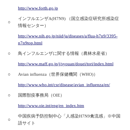
http://www.forth.go.jp
インフルエンザA(H7N9) （国立感染症研究所感染症
○
情報センター）
http://www.nih.go.jp/niid/ja/diseases/a/flua-h7n9/3395-
n7n9top.html
○
鳥インフルエンザに関する情報（農林水産省）
http://www.maff.go.jp/j/syouan/douei/tori/index.html
○
Avian influenza（世界保健機関（WHO)）
http://www.who.int/csr/disease/avian_influenza/en/
○
国際獣疫事務局（OIE）
http://www.oie.int/eng/en_index.htm
中国疾病予防控制中心「人感染H7N9禽流感」※中国
○
語サイト