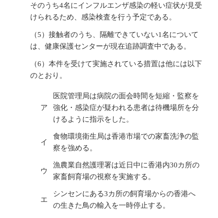
そのうち4名にインフルエンザ感染の軽い症状が見受
けられるため、感染検査を行う予定である。
（5）接触者のうち、隔離できていない1名について
は、健康保護センターが現在追跡調査中である。
（6）本件を受けて実施されている措置は他には以下
のとおり。
医院管理局は病院の面会時間を短縮・監察を
ア
強化・感染症が疑われる患者は待機場所を分
けるように指示をした。
食物環境衛生局は香港市場での家畜洗浄の監
イ
察を強める。
漁農業自然護理署は近日中に香港内30カ所の
ウ
家畜飼育場の視察を実施する。
シンセンにある3カ所の飼育場からの香港へ
エ
の生きた鳥の輸入を一時停止する。