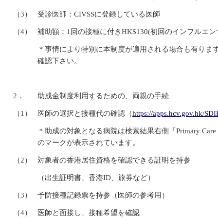
（3）
受診医師：CIVSSに登録している医師
（4）
補助額：1回の接種に付きHK$130(初回のインフルエ
＊事情により特別に本制度が適用される場合も有りますので、衛
確認下さい。
2．
助成金制度利用するための、両親の手続
（1）
医師の選択と接種代の確認（
https://apps.hcv.gov.hk/SD
＊助成の対象となる病院は検索結果右側「Primary Care Progr
のマークが表示されています。
（2）
対象者の香港居住資格を確認できる証明を持参
（出生証明書、香港ID、旅券など）
（3）
予防接種記録票を持参（医師の参考用）
（4）
医師と面接し、接種希望を確認