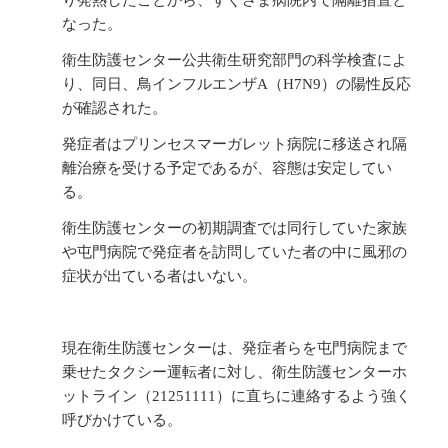
り発熱したことから、すぐさま病院内で隔離措置と
なった。
衛生防護センター公共衛生研究部門の科学検査によ
り、同日、鳥インフルエンザA（H7N9）の陽性反応
が確認された。
発症者はプリンセスマーガレット病院に移送され隔
離治療を受ける予定であるが、容態は安定してい
る。
衛生防護センターの初期調査では同行していた家族
や屯門病院で発症者を訪問していた者の中に風邪の
症状が出ている者はいない。
現在衛生防護センターは、発症者らを屯門病院まで
乗せたタクシー運転者に対し、衛生防護センターホ
ットライン（21251111）に直ちに連絡するよう強く
呼びかけている。