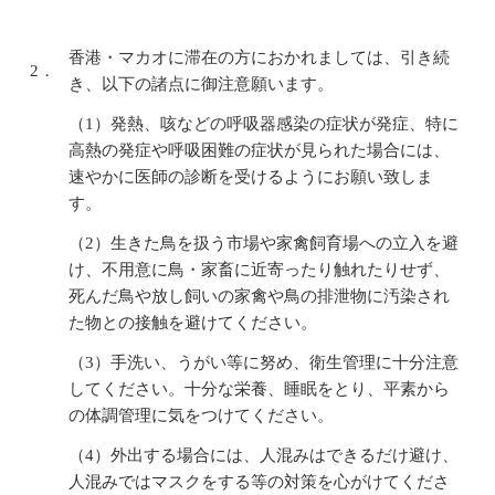
香港・マカオに滞在の方におかれましては、引き続
2．
き、以下の諸点に御注意願います。
（1）発熱、咳などの呼吸器感染の症状が発症、特に
高熱の発症や呼吸困難の症状が見られた場合には、
速やかに医師の診断を受けるようにお願い致しま
す。
（2）生きた鳥を扱う市場や家禽飼育場への立入を避
け、不用意に鳥・家畜に近寄ったり触れたりせず、
死んだ鳥や放し飼いの家禽や鳥の排泄物に汚染され
た物との接触を避けてください。
（3）手洗い、うがい等に努め、衛生管理に十分注意
してください。十分な栄養、睡眠をとり、平素から
の体調管理に気をつけてください。
（4）外出する場合には、人混みはできるだけ避け、
人混みではマスクをする等の対策を心がけてくださ