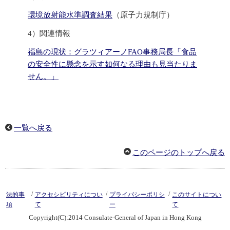
環境放射能水準調査結果
（原子力規制庁）
4）関連情報
福島の現状：グラツィアーノFAO事務局長「食品
の安全性に懸念を示す如何なる理由も見当たりま
せん。」
一覧へ戻る
このページのトップへ戻る
/
/
/
法的事
アクセシビリティについ
プライバシーポリシ
このサイトについ
項
て
ー
て
Copyright(C):2014 Consulate-General of Japan in Hong Kong