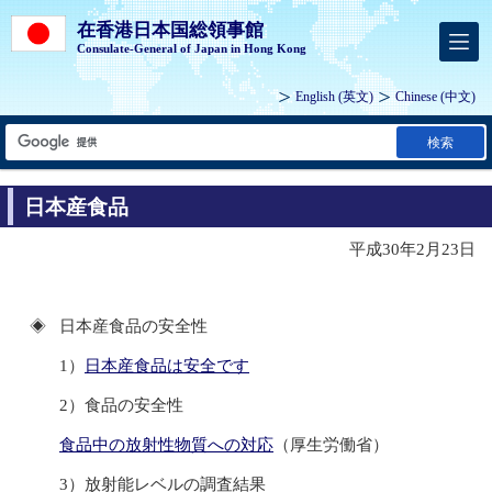
在香港日本国総領事館
Consulate-General of Japan in Hong Kong
English
(英文)
Chinese
(中文)
検索
日本産食品
平成30年2月23日
◈
日本産食品の安全性
1）
日本産食品は安全です
2）食品の安全性
食品中の放射性物質への対応
（厚生労働省）
3）放射能レベルの調査結果