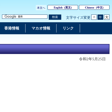
English
(英文)
Chinese
(中文)
本文へ
大
検索
中
文字サイズ変更
小
香港情報
マカオ情報
リンク
令和2年5月25日