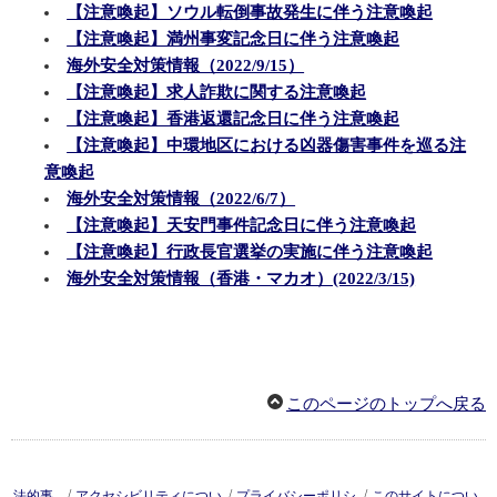
【注意喚起】ソウル転倒事故発生に伴う注意喚起
【注意喚起】満州事変記念日に伴う注意喚起
海外安全対策情報（2022/9/15）
【注意喚起】求人詐欺に関する注意喚起
【注意喚起】香港返還記念日に伴う注意喚起
【注意喚起】中環地区における凶器傷害事件を巡る注
意喚起
海外安全対策情報（2022/6/7）
【注意喚起】天安門事件記念日に伴う注意喚起
【注意喚起】行政長官選挙の実施に伴う注意喚起
海外安全対策情報（香港・マカオ）(2022/3/15)
このページのトップへ戻る
/
/
/
法的事
アクセシビリティについ
プライバシーポリシ
このサイトについ