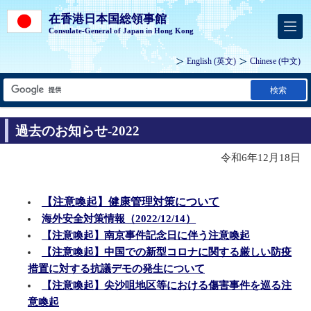
在香港日本国総領事館
Consulate-General of Japan in Hong Kong
English
(英文)
Chinese
(中文)
検索
過去のお知らせ-2022
令和6年12月18日
【注意喚起】健康管理対策について
海外安全対策情報（2022/12/14）
【注意喚起】南京事件記念日に伴う注意喚起
【注意喚起】中国での新型コロナに関する厳しい防疫
措置に対する抗議デモの発生について
【注意喚起】尖沙咀地区等における傷害事件を巡る注
意喚起