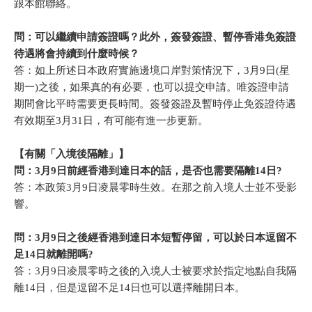
跟本館聯絡。
問：可以繼續申請簽證嗎？此外，簽發簽證、暫停香港免簽證
待遇將會持續到什麼時候？
答：如上所述日本政府實施邊境口岸對策情況下，3月9日(星
期一)之後，如果真的有必要，也可以提交申請。唯簽證申請
期間會比平時需要更長時間。簽發簽證及暫時停止免簽證待遇
有效期至3月31日，有可能有進一步更新。
【有關「入境後隔離」】
問：
3
月
9
日前經香港到達日本的話，是否也需要隔離
14
日
?
答：本政策3月9日凌晨零時生效。在那之前入境人士並不受影
響。
問：
3
月
9
日之後經香港到達日本短暫停留，可以於日本逗留不
足
14
日就離開嗎
?
答：3月9日凌晨零時之後的入境人士被要求於指定地點自我隔
離14日，但是逗留不足14日也可以選擇離開日本。