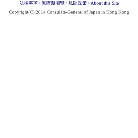
/
/
/
法律事項
無障礙瀏覽
私隱政策
About this Site
Copyright(C):2014 Consulate-General of Japan in Hong Kong