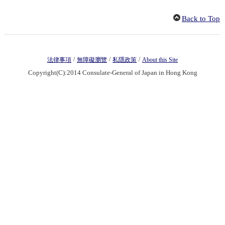
Back to Top
/
/
/
法律事項
無障礙瀏覽
私隱政策
About this Site
Copyright(C):2014 Consulate-General of Japan in Hong Kong