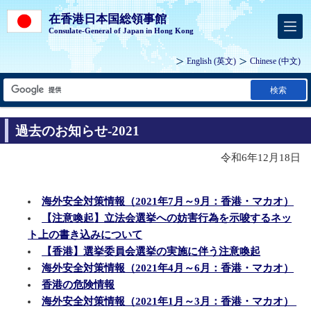
在香港日本国総領事館
Consulate-General of Japan in Hong Kong
English
(英文)
Chinese
(中文)
検索
過去のお知らせ-2021
令和6年12月18日
海外安全対策情報（2021年7月～9月：香港・マカオ）
【注意喚起】立法会選挙への妨害行為を示唆するネッ
ト上の書き込みについて
【香港】選挙委員会選挙の実施に伴う注意喚起
海外安全対策情報（2021年4月～6月：香港・マカオ）
香港の危険情報
海外安全対策情報（2021年1月～3月：香港・マカオ）