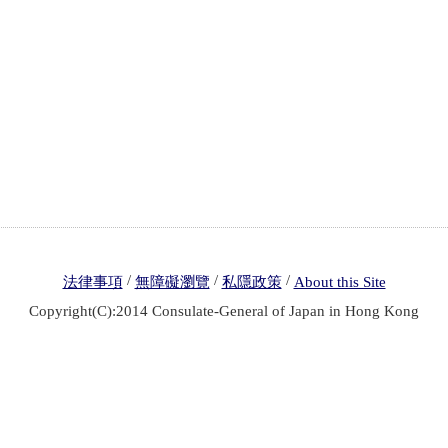
/
/
/
法律事項
無障礙瀏覽
私隱政策
About this Site
Copyright(C):2014 Consulate-General of Japan in Hong Kong